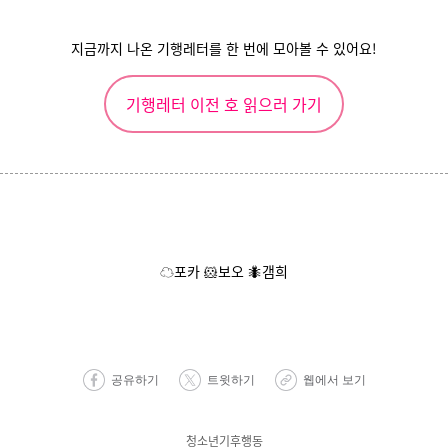
지금까지 나온 기행레터를 한 번에 모아볼 수 있어요!
기행레터 이전 호 읽으러 가기
☁️
포카
🐹
보오
갬희
🐜
공유하기
트윗하기
웹에서 보기
청소년기후행동