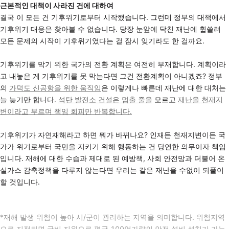
근본적인 대책이 사라진 건에 대하여
결국 이 모든 건 기후위기로부터 시작했습니다. 그런데 정부의 대책에서
기후위기 대응은 찾아볼 수 없습니다. 당장 눈앞에 닥친 재난에 휩쓸려
모든 문제의 시작이 기후위기였다는 걸 잠시 잊기라도 한 걸까요.
기후위기를 막기 위한 국가의 전환 계획은 여전히 부재합니다. 계획이라
고 내놓은 게 기후위기를 못 막는다면 그건 전환계획이 아니겠죠? 정부
의
가덕도 신공항을 위한 움직임
은 이렇게나 빠른데 재난에 대한 대처는
늘 늦기만 합니다.
석탄 발전소 건설은 멈출 줄을
모르고
재난을 천재지
변이라고 부르며 책임 회피만 반복합니다.
기후위기가 자연재해라고 하면 뭐가 바뀌나요? 인재든 천재지변이든 국
가가 위기로부터 국민을 지키기 위해 행동하는 건 당연한 의무이자 책임
입니다. 재해에 대한 수습과 제대로 된 예방책, 사회 안전망과 더불어 온
실가스 감축정책을 다루지 않는다면 우리는 같은 재난을 수없이 되풀이
할 것입니다.
*재해 발생 위험이 높아 시/군이 관리하는 지역을 의미합니다. 위험지역
으로 지정되면 국비 지원으로 평균 100억가량의 안전 설비 설치가 가능