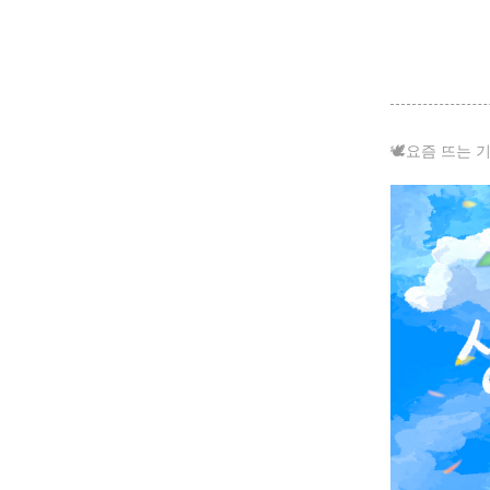
🕊요즘 뜨는 